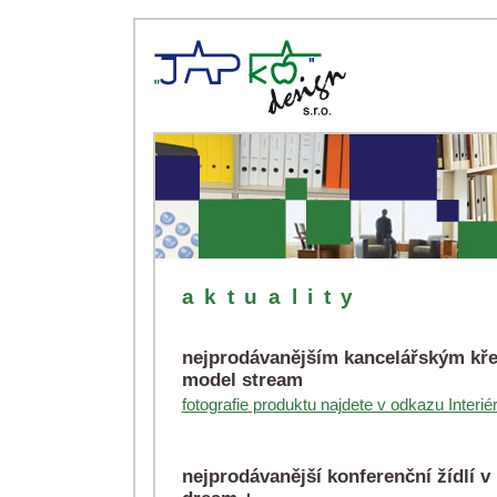
aktuality
nejprodávanějším kancelářským křes
model stream
fotografie produktu najdete v odkazu Interié
nejprodávanější konferenční žídlí v 